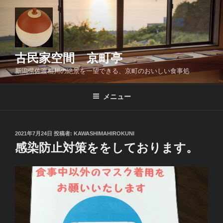
コ
ン
テ
ン
ツ
古民家空間 京町亭
へ
新潟県佐渡相川の絶景を一望できる、京町のおいしい食事処
ス
キ
メニュー
ッ
プ
投
2021年7月24日
投稿者:
KAWASHIMAHIROKUNI
稿
感染防止対策ををしております。
日: