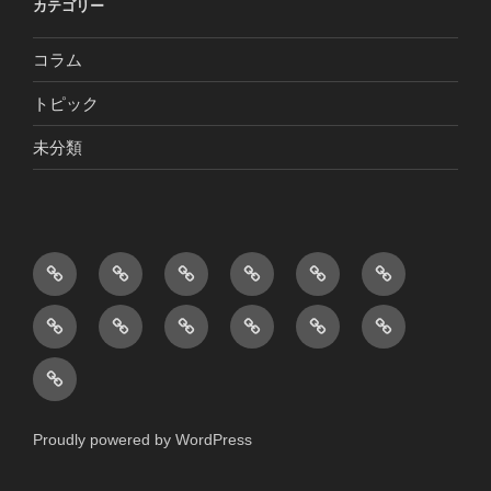
カテゴリー
コラム
トピック
未分類
ホ
ト
店
メ
団
文
ー
ピ
舗
ニ
体
弥
宴
オ
お
貸
ア
コ
ム
ッ
紹
ュ
観
人
会
ー
土
し
ク
ン
ク・
介・
ー
光
形
與
コ
ド
産
ス
セ
タ
コ
コ
様
鑑
左
ー
ブ
品
ペ
ス
ク
ラ
ン
用
賞
エ
ス
ル・
販
ー
ト
ム
セ
メ
と
Proudly powered by WordPress
門
テ
売
ス
プ
ニ
佐
イ