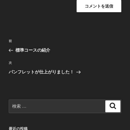
投
過
前
稿
去
標準コースの紹介
ナ
の
ビ
投
次
次
稿
ゲ
の
パンフレットが仕上がりました！
投
ー
稿
シ
ョ
ン
検
検
索
索:
最近の投稿