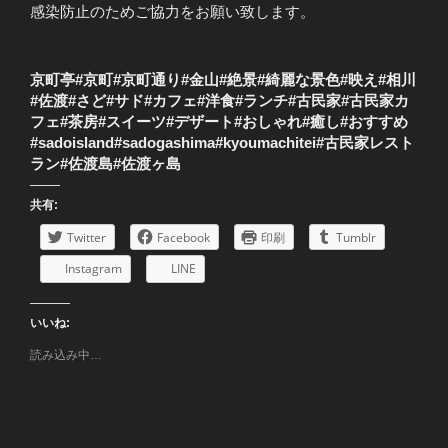
感染防止のためご協力をお願い致します。
京町亭#京町#京町通り#金山#絶景#綺麗な景色#映え#相川
#佐渡#さど#サド#カフェ#洋食#ランチ#古民家#古民家カ
フェ#茶房#スイーツ#デザート#おしゃれ#癒し#おすすめ
#sadoisland#sadogashima#kyoumachitei#古民家レスト
ラン#佐渡島#佐渡ヶ島
共有:
Twitter
Facebook
印刷
Tumblr
Instagram
LINE
いいね:
読み込み中…