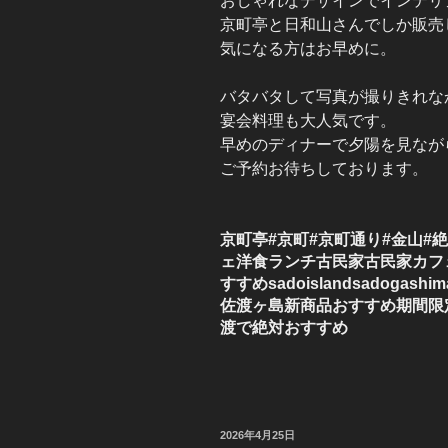
おしゃれなデザインでインテリ
京町亭と日和山さんでしか販売
気になる方はお早めに。
バタバタして写真が撮りきれな
宴会料理も大人気です。
早めのディナーで夕陽を見なが
ご予約お待ちしております。
京町亭#京町#京町通り#金山#
ェ洋食ランチ古民家古民家カフ
すすめsadoislandsadogas
佐渡ヶ島新商品おすすめ期間限
渡で絶対おすすめ
投
2026年4月25日