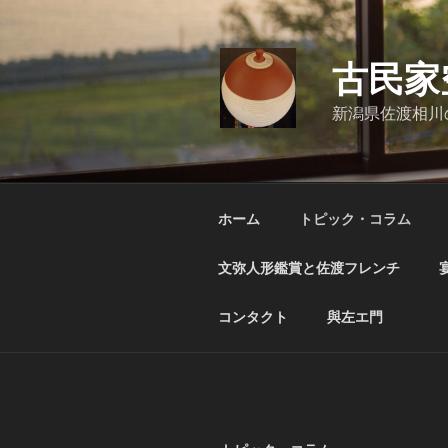
コ
ン
テ
古民家
ン
ツ
新潟県佐渡相川
へ
ス
キ
ッ
ホーム
トピック・コラム
プ
文弥人形鑑賞と佐渡フレンチ
コンタクト
與左エ門