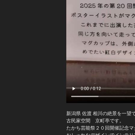
新潟県 佐渡 相川の絶景を一望
古民家空間 京町亭です。
たかち芸能祭２０回開催記念マ