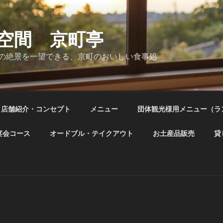
空間 京町亭
の絶景を一望できる、京町のおいしい食事処
店舗紹介・コンセプト
メニュー
団体観光様用メニュー（ラ
宴会コース
オードブル・テイクアウト
お土産品販売
貸