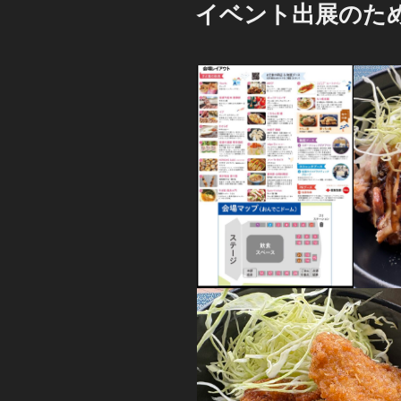
稿
イベント出展のた
日: