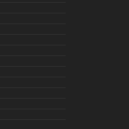
)
)
)
)