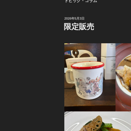
トピック・コラム
投
2026年5月3日
稿
限定販売
日: