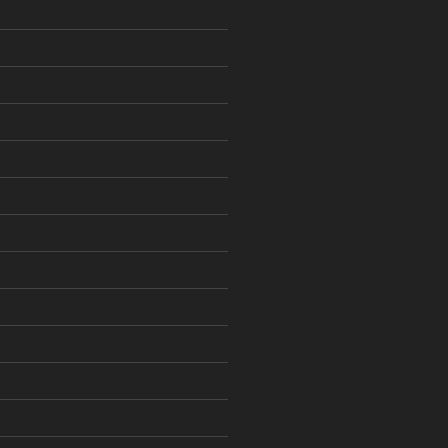
)
)
)