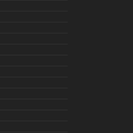
)
)
)
)