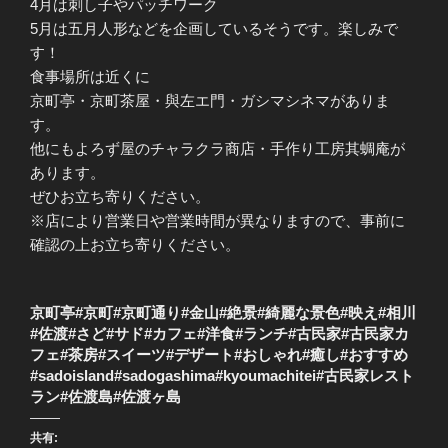
4月は刺し子やパッチワーク
5月は五月人形などを企画しているそうです。楽しみで
す！
食事場所は近くに
京町亭・京町茶屋・與左エ門・ガシマシネマがありま
す。
他にもよろず屋のチャラクラ商店・手作り工房其蜩庵が
あります。
ぜひお立ち寄りください。
※店により営業日や営業時間が異なりますので、事前に
確認の上お立ち寄りください。
京町亭#京町#京町通り#金山#絶景#綺麗な景色#映え#相川
#佐渡#さど#サド#カフェ#洋食#ランチ#古民家#古民家カ
フェ#茶房#スイーツ#デザート#おしゃれ#癒し#おすすめ
#sadoisland#sadogashima#kyoumachitei#古民家レスト
ラン#佐渡島#佐渡ヶ島
共有: