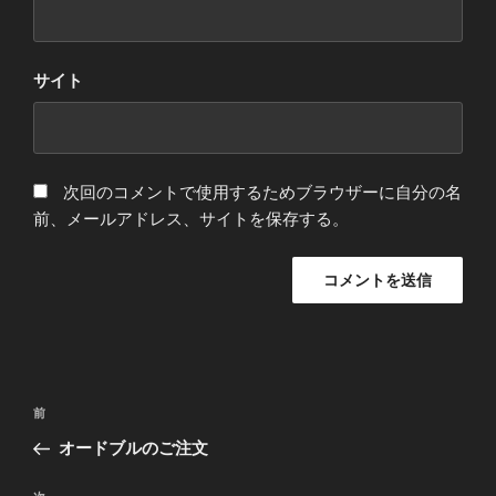
サイト
次回のコメントで使用するためブラウザーに自分の名
前、メールアドレス、サイトを保存する。
投
過
前
稿
去
オードブルのご注文
ナ
の
ビ
投