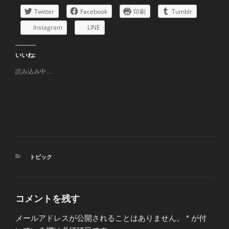
Twitter
Facebook
印刷
Tumblr
Instagram
LINE
いいね:
読み込み中…
カ
トピック
テ
ゴ
リ
ー
コメントを残す
メールアドレスが公開されることはありません。
*
が付