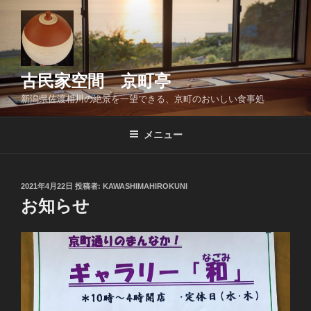
コ
ン
テ
ン
ツ
古民家空間 京町亭
へ
新潟県佐渡相川の絶景を一望できる、京町のおいしい食事処
ス
キ
メニュー
ッ
プ
投
2021年4月22日
投稿者:
KAWASHIMAHIROKUNI
稿
お知らせ
日: