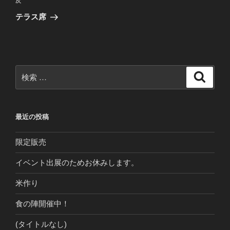
次
次
稿
ゲ
の
テラス席
投
ー
稿
シ
ョ
ン
検
検
索
索:
最近の投稿
限定販売
イベント出展のためお休みします。
米作り
食の陣開催中！
(タイトルなし)