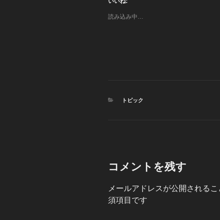
いいね:
読み込み中…
カ
トピック
テ
ゴ
リ
ー
コメントを残す
メールアドレスが公開されるこ
須項目です