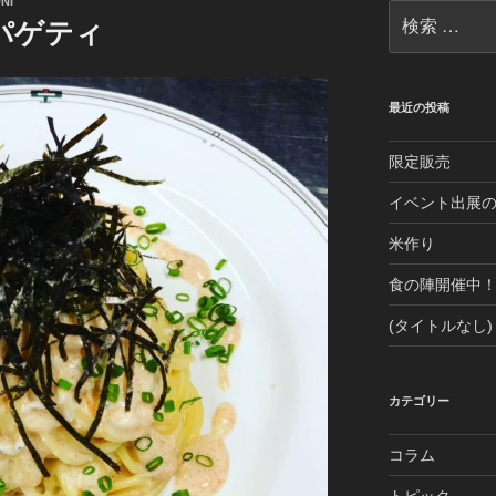
NI
検
パゲティ
索:
最近の投稿
限定販売
イベント出展
米作り
食の陣開催中
(タイトルなし)
カテゴリー
コラム