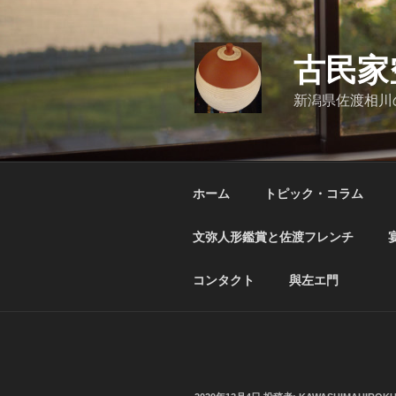
コ
ン
テ
古民家
ン
ツ
新潟県佐渡相川
へ
ス
キ
ッ
ホーム
トピック・コラム
プ
文弥人形鑑賞と佐渡フレンチ
コンタクト
與左エ門