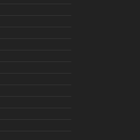
)
)
)
)