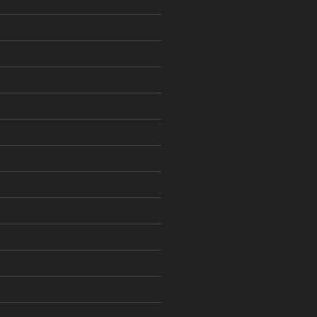
)
)
)