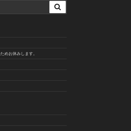
検
索
のためお休みします。
！