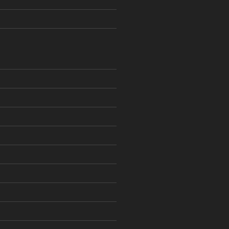
)
)
)