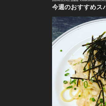
投
2020年12月4日
投稿者:
KAWASHIMAHIROKU
稿
今週のおすすめス
日: