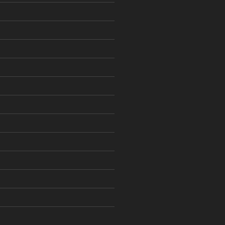
)
)
)