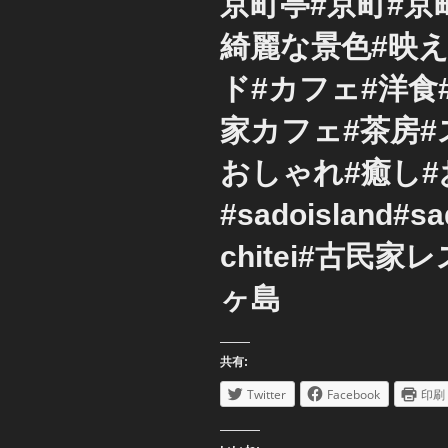
京町亭#京町#京
綺麗な景色#映え
ド#カフェ#洋食
家カフェ#茶房#
おしゃれ#癒し
#sadoisland#s
chitei#古民
ヶ島
共有:
Twitter
Facebook
印刷