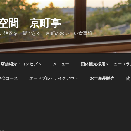
空間 京町亭
の絶景を一望できる、京町のおいしい食事処
店舗紹介・コンセプト
メニュー
団体観光様用メニュー（ラ
宴会コース
オードブル・テイクアウト
お土産品販売
貸