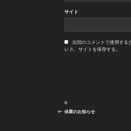
サイト
次回のコメントで使用する
レス、サイトを保存する。
投
過
前
稿
去
休業のお知らせ
の
ナ
投