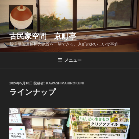
コ
ン
テ
ン
ツ
古民家空間 京町亭
へ
新潟県佐渡相川の絶景を一望できる、京町のおいしい食事処
ス
キ
メニュー
ッ
プ
投
2024年5月10日
投稿者:
KAWASHIMAHIROKUNI
稿
ラインナップ
日: