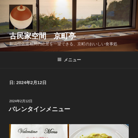
コ
ン
テ
ン
ツ
古民家空間 京町亭
へ
新潟県佐渡相川の絶景を一望できる、京町のおいしい食事処
ス
キ
メニュー
ッ
プ
日:
2024年2月12日
投
2024年2月12日
稿
バレンタインメニュー
日: