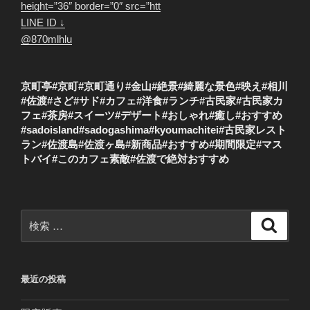
height=”36″ border=”0″ src=”htt
LINE ID ↓
@870mlhlu
京町亭#京町#京町通り#金山#絶景#綺麗な景色#映え#相川
#佐渡#さど#サド#カフェ#洋食#ランチ#古民家#古民家カ
フェ#茶房#スイーツ#デザート#おしゃれ#癒し#おすすめ
#sadoisland#sadogashima#kyoumachitei#古民家レスト
ラン#佐渡島#佐渡ヶ島#新商品#おすすめ#期間限定#マス
トバイ#このカフェ素敵#佐渡で絶対おすすめ
検
検
索
索:
最近の投稿