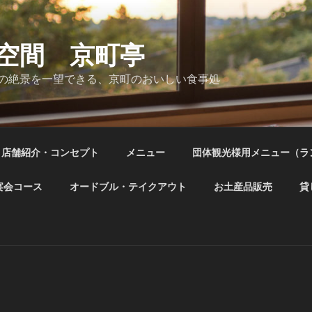
空間 京町亭
の絶景を一望できる、京町のおいしい食事処
店舗紹介・コンセプト
メニュー
団体観光様用メニュー（ラ
宴会コース
オードブル・テイクアウト
お土産品販売
貸