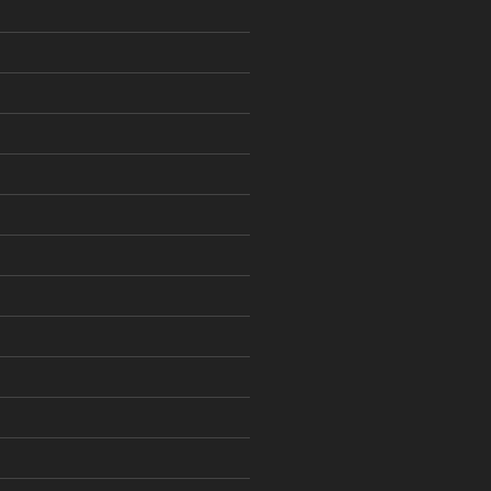
)
)
)