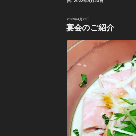
日:
2022年4月23日
投
2022年4月23日
稿
宴会のご紹介
日: