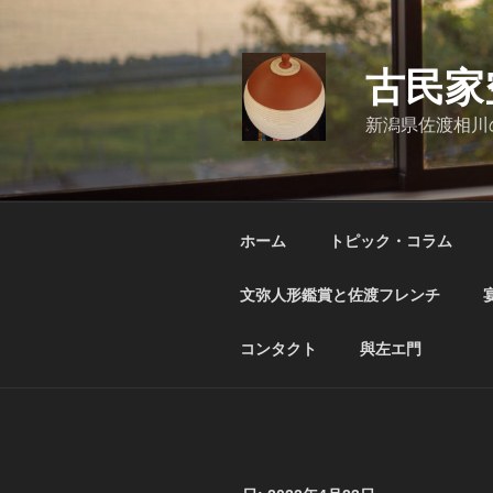
コ
ン
テ
古民家
ン
ツ
新潟県佐渡相川
へ
ス
キ
ッ
ホーム
トピック・コラム
プ
文弥人形鑑賞と佐渡フレンチ
コンタクト
與左エ門