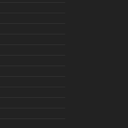
)
)
)
)