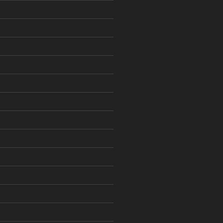
)
)
)
)