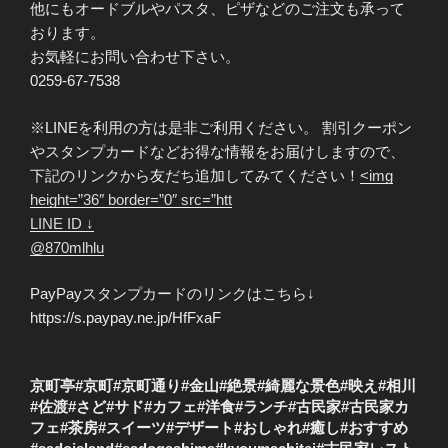
他にもオードブルやパスタ、ピザなどのご注文も承って
おります。
お気軽にお問い合わせ下さい。
0259-67-7538
※LINEを利用の方は是非ご利用ください。 割引クーポン
やスタンプカードなどお得な情報をお届けしますので、
下記のリンクから友だち追加してみてください！
<img
height=”36″ border=”0″ src=”htt
LINE ID ↓
@870mlhlu
PayPayスタンプカードのリンクはこちら↓
https://s.paypay.ne.jp/HfFxaF
京町亭#京町#京町通り#金山#絶景#綺麗な景色#映え#相川
#佐渡#さど#サド#カフェ#洋食#ランチ#古民家#古民家カ
フェ#茶房#スイーツ#デザート#おしゃれ#癒し#おすすめ