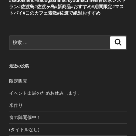
#sadoisland#sadogashima#kyoumachitei#古民家レスト
ラン#佐渡島#佐渡ヶ島#新商品#おすすめ#期間限定#マス
トバイ#このカフェ素敵#佐渡で絶対おすすめ
検
検
索
索:
最近の投稿
限定販売
イベント出展のためお休みします。
米作り
食の陣開催中！
(タイトルなし)