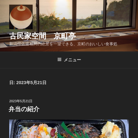
コ
ン
テ
ン
ツ
古民家空間 京町亭
へ
新潟県佐渡相川の絶景を一望できる、京町のおいしい食事処
ス
キ
メニュー
ッ
プ
日:
2023年5月21日
投
2023年5月21日
稿
弁当の紹介
日: