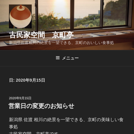
コ
ン
テ
ン
ツ
古民家空間 京町亭
へ
新潟県佐渡相川の絶景を一望できる、京町のおいしい食事処
ス
キ
メニュー
ッ
プ
日:
2020年9月15日
投
2020年9月15日
稿
営業日の変更のお知らせ
日:
新潟県 佐渡 相川の絶景を一望できる、京町の美味しい食
事処
古民家空間 京町亭です。