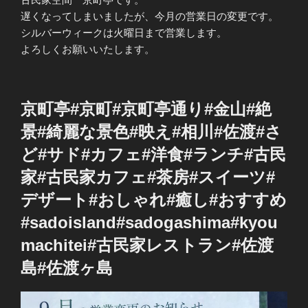
遅くなってしまいましたが、今月の営業日の変更です。
シルバーウィークは火曜日まで営業します。
よろしくお願いいたします。
京町亭#京町#京町亭通り#金山#絶
景#綺麗な景色#映え#相川#佐渡#さ
ど#サド#カフェ#洋食#ランチ#古民
家#古民家カフェ#茶房#スイーツ#
デザート#おしゃれ#癒し#おすすめ
#sadoisland#sadogashima#kyou
machitei#古民家レストラン#佐渡
島#佐渡ヶ島