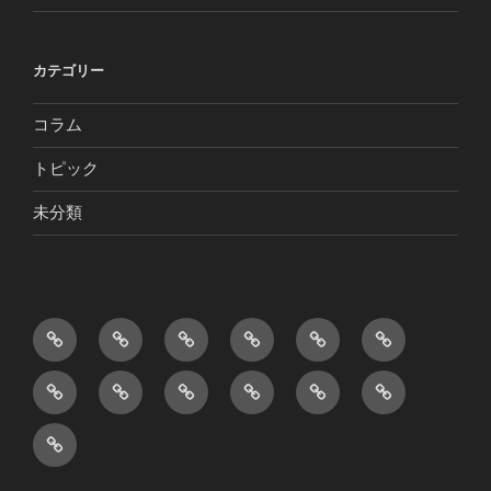
カテゴリー
コラム
トピック
未分類
ホ
ト
店
メ
団
文
ー
ピ
舗
ニ
体
弥
宴
オ
お
貸
ア
コ
ム
ッ
紹
ュ
観
人
会
ー
土
し
ク
ン
ク・
介・
ー
光
形
與
コ
ド
産
ス
セ
タ
コ
コ
様
鑑
左
ー
ブ
品
ペ
ス
ク
ラ
ン
用
賞